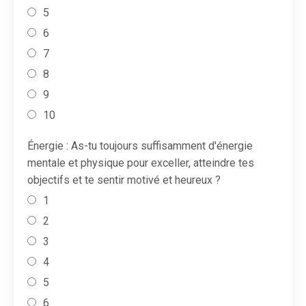
5
6
7
8
9
10
Énergie : As-tu toujours suffisamment d'énergie
mentale et physique pour exceller, atteindre tes
objectifs et te sentir motivé et heureux ?
1
2
3
4
5
6