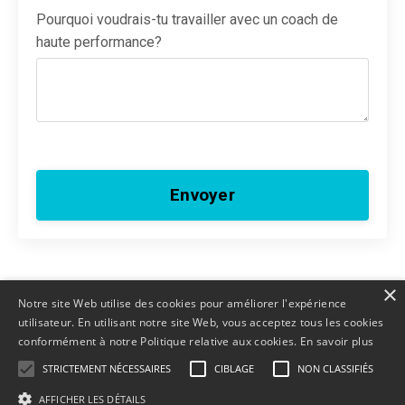
Pourquoi voudrais-tu travailler avec un coach de
haute performance?
Envoyer
×
Notre site Web utilise des cookies pour améliorer l'expérience
utilisateur. En utilisant notre site Web, vous acceptez tous les cookies
conformément à notre Politique relative aux cookies.
En savoir plus
STRICTEMENT NÉCESSAIRES
CIBLAGE
NON CLASSIFIÉS
© 2026 U-LOVE
AFFICHER LES DÉTAILS