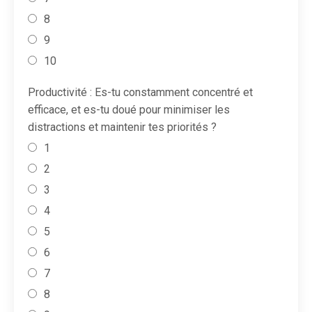
8
9
10
Productivité : Es-tu constamment concentré et
efficace, et es-tu doué pour minimiser les
distractions et maintenir tes priorités ?
1
2
3
4
5
6
7
8