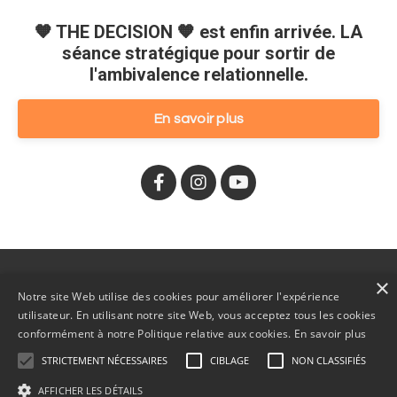
🧡 THE DECISION 🧡 est enfin arrivée. LA
séance stratégique pour sortir de
l'ambivalence relationnelle.
En savoir plus
×
🧡 La séance THE DECISION
À propos
Blogue
Notre site Web utilise des cookies pour améliorer l'expérience
utilisateur. En utilisant notre site Web, vous acceptez tous les cookies
Cookies et Politique de confidentialité
Contact
conformément à notre Politique relative aux cookies.
En savoir plus
STRICTEMENT NÉCESSAIRES
CIBLAGE
NON CLASSIFIÉS
AFFICHER LES DÉTAILS