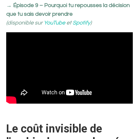
→
Épisode 9 –
Pourquoi tu repousses la décision
que tu sais devoir prendre
(disponible sur
YouTube
et
Spotify
)
Le coût invisible de