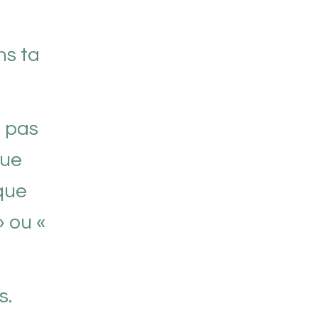
ns ta
s pas
Que
que
» ou «
s.