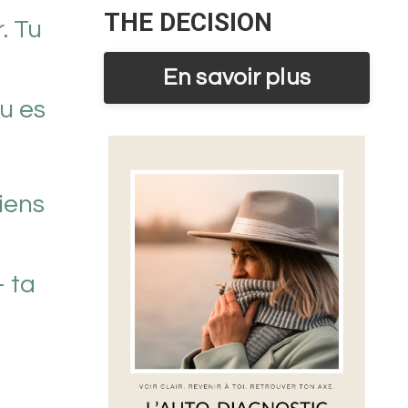
THE DECISION
. Tu
En savoir plus
tu es
iens
— ta