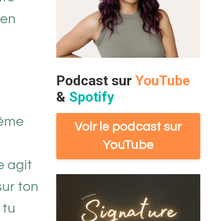
 en
Podcast sur
YouTube
&
Spotify
même
Voir le podcast sur
YouTube
e agit
ur ton
 tu