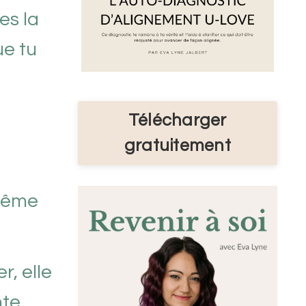
es la
ue tu
Télécharger
gratuitement
 même
r, elle
nte