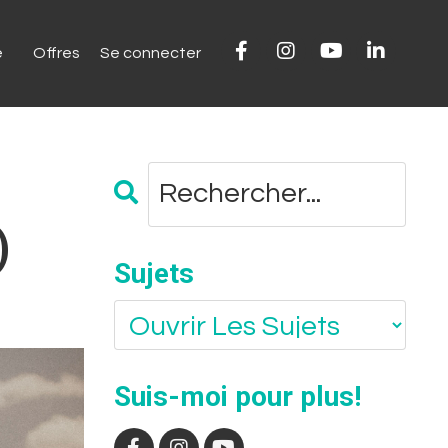
e
Offres
Se connecter
)
Sujets
Suis-moi pour plus!