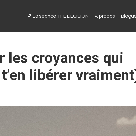
🧡 La séance THE DECISION
À propos
Blogu
r les croyances qui
 t’en libérer vraiment