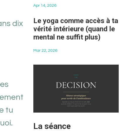
Apr 14, 2026
Le yoga comme accès à ta
ans dix
vérité intérieure (quand le
mental ne suffit plus)
Mar 22, 2026
ses
usement
e tu
uoi.
La séance