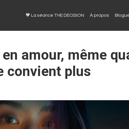
🧡 La séance THE DECISION
À propos
Blogu
s en amour, même qu
e convient plus