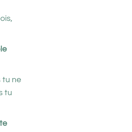
ois,
le
 tu ne
s tu
te