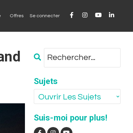
e
Offres
Se connecter
and
Sujets
Suis-moi pour plus!