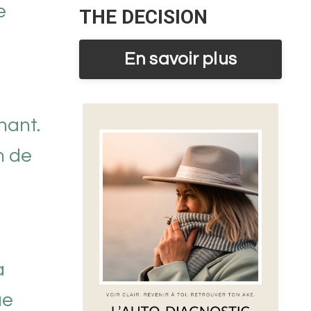
e
THE DECISION
En savoir plus
nant.
n de
a
ue