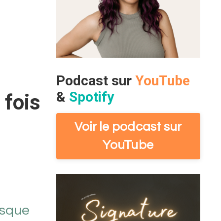
Podcast sur
YouTube
&
Spotify
 fois
Voir le podcast sur
YouTube
esque