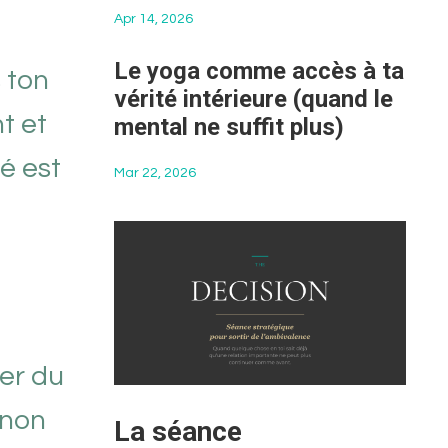
Apr 14, 2026
Le yoga comme accès à ta
 ton
vérité intérieure (quand le
t et
mental ne suffit plus)
té est
Mar 22, 2026
ter du
 non
La séance