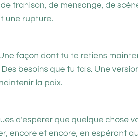
nt de trahison, de mensonge, de scèn
nt une rupture.
. Une façon dont tu te retiens mainte
 Des besoins que tu tais. Une versio
aintenir la paix.
inues d'espérer que quelque chose v
er, encore et encore, en espérant q