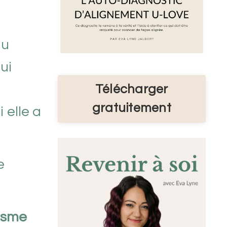
au
qui
Télécharger
gratuitement
 elle a
e
nisme