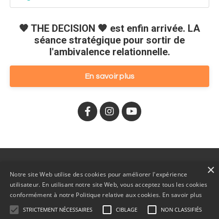
🧡 THE DECISION 🧡 est enfin arrivée. LA
séance stratégique pour sortir de
l'ambivalence relationnelle.
En savoir plus
×
🧡 La séance THE DECISION
À propos
Blogue
Notre site Web utilise des cookies pour améliorer l'expérience
utilisateur. En utilisant notre site Web, vous acceptez tous les cookies
Cookies et Politique de confidentialité
Contact
conformément à notre Politique relative aux cookies.
En savoir plus
STRICTEMENT NÉCESSAIRES
CIBLAGE
NON CLASSIFIÉS