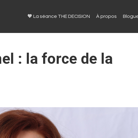
🧡 La séance THE DECISION
À propos
Blogu
l : la force de la