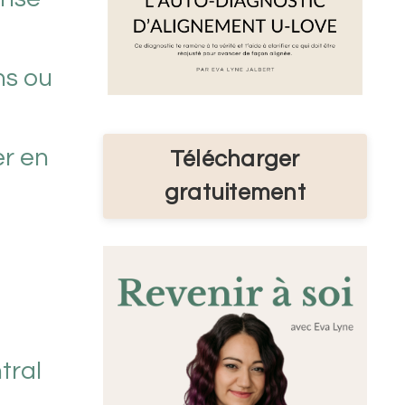
ns ou
er en
Télécharger
gratuitement
tral