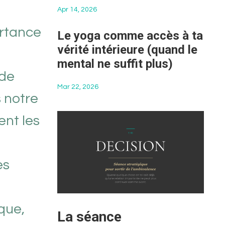
Apr 14, 2026
ortance
Le yoga comme accès à ta
vérité intérieure (quand le
mental ne suffit plus)
ide
Mar 22, 2026
 notre
ent les
es
que,
La séance