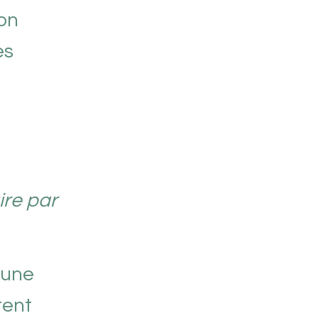
ion
es
ire par
 une
tent