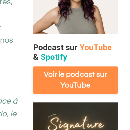
res,
r
 nos
Podcast sur
YouTube
&
Spotify
Voir le podcast sur
YouTube
ace à
o, le