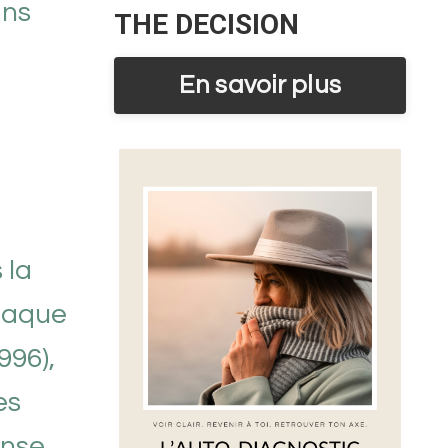
ans
THE DECISION
En savoir plus
 la
plaque
996),
es
onse