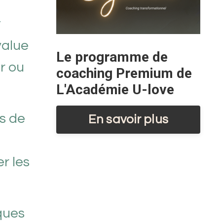
t
value
Le programme de
r ou
coaching Premium de
L'Académie U-love
s de
En savoir plus
r les
ques