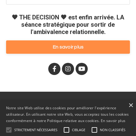
🧡 THE DECISION 🧡 est enfin arrivée. LA
séance stratégique pour sortir de
l'ambivalence relationnelle.
En savoir plus
×
🧡 La séance THE DECISION
À propos
Blogue
Notre site Web utilise des cookies pour améliorer l'expérience
utilisateur. En utilisant notre site Web, vous acceptez tous les cookies
Cookies et Politique de confidentialité
Contact
conformément à notre Politique relative aux cookies.
En savoir plus
STRICTEMENT NÉCESSAIRES
CIBLAGE
NON CLASSIFIÉS