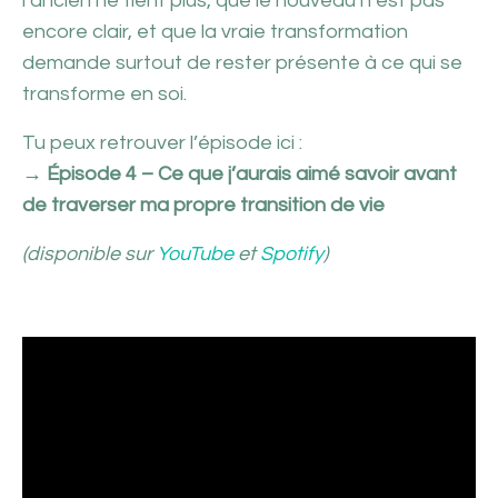
l’ancien ne tient plus, que le nouveau n’est pas
encore clair, et que la vraie transformation
demande surtout de rester présente à ce qui se
transforme en soi.
Tu peux retrouver l’épisode ici :
→
Épisode 4 – Ce que j’aurais aimé savoir avant
de traverser ma propre transition de vie
(disponible sur
YouTube
et
Spotify
)