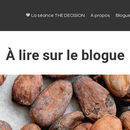
🧡 La séance THE DECISION
À propos
Blogu
À lire sur le blogue