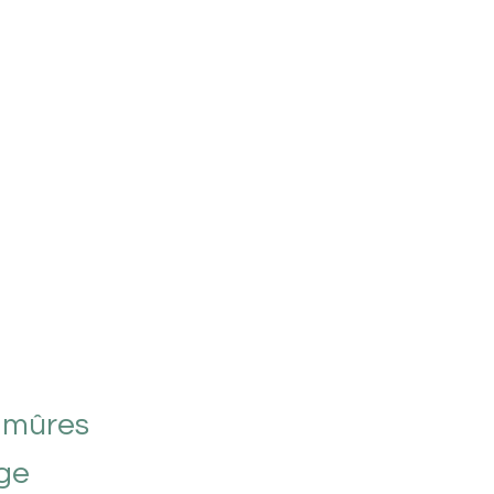
s mûres
age